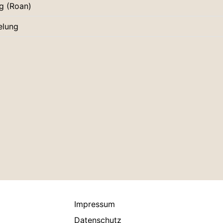
g (Roan)
elung
Impressum
Datenschutz