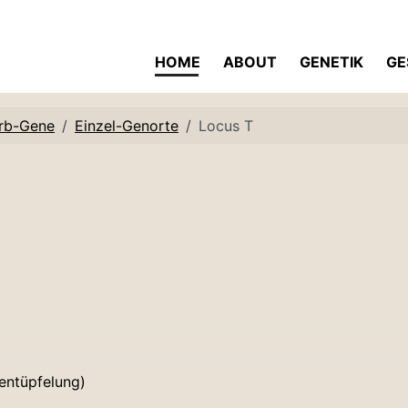
HOME
ABOUT
GENETIK
GE
rb-Gene
Einzel-Genorte
Locus T
gentüpfelung)